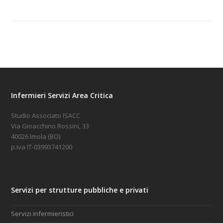
Infermieri Servizi Area Critica
Studio Associato ISACC
Via Gioacchino Rossini, 33
40026 Imola (BO)
p.iva IT-03993741200
Servizi per strutture pubbliche e privati
Servizi infermieristici